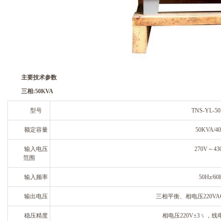
主要技术参数
三相
:
50
KVA
型号
TNS-YL
-
50
额定容量
50KVA/4
输入电压
270
V～4
3
范围
输入频率
50Hz/60
输出电压
三相平衡、相电压220VA
稳压精度
相电压220V±3﹪，线电