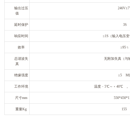
输出过压
246V±
7
值
延时保护
3S
响应时间
≤1S（输入电压变
效率
≥95﹪
总谐波失
无附加失真（与
真
绝缘强度
≥5 M
工作环境
温度﹣5℃～﹢40℃ ,
尺寸mm
550*450*1
重量Kg
155